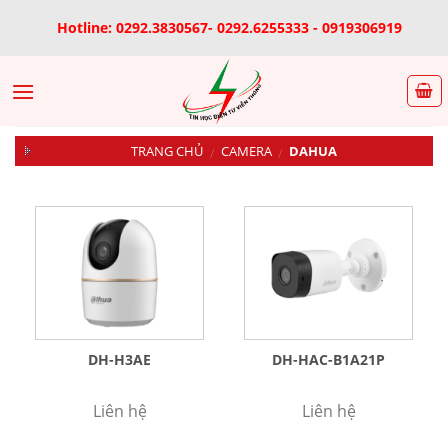
Skip
Hotline: 0292.3830567- 0292.6255333 - 0919306919
to
content
TRANG CHỦ
CAMERA
DAHUA
/
/
DH-H3AE
DH-HAC-B1A21P
Liên hệ
Liên hệ