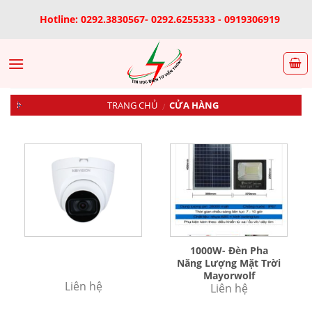
Skip
Hotline: 0292.3830567- 0292.6255333 - 0919306919
to
content
TRANG CHỦ
CỬA HÀNG
/
1000W- Đèn Pha
Năng Lượng Mặt Trời
Mayorwolf
Liên hệ
Liên hệ