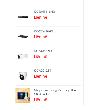
KX-DAi8116H3
Liên hệ
KX-CSW16-PFL
Liên hệ
KX-A4111N3
Liên hệ
KX-A2012S4
Liên hệ
Máy chấm công Vân Tay+thẻ
GIGATA T8
Liên hệ