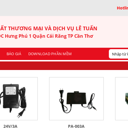
Hotli
ẤT THƯƠNG MẠI VÀ DỊCH VỤ LÊ TUẤN
KDC Hưng Phú 1 Quận Cái Răng TP Cần Thơ
BÁO GIÁ
DOWNLOAD PHẦN MỀM
24V/3A
PA-003A