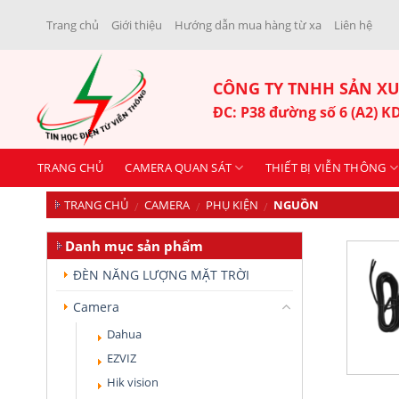
Skip
Trang chủ
Giới thiệu
Hướng dẫn mua hàng từ xa
Liên hệ
to
content
CÔNG TY TNHH SẢN XU
ĐC: P38 đường số 6 (A2) 
TRANG CHỦ
CAMERA QUAN SÁT
THIẾT BỊ VIỄN THÔNG
TRANG CHỦ
CAMERA
PHỤ KIỆN
NGUỒN
/
/
/
Danh mục sản phẩm
ĐÈN NĂNG LƯỢNG MẶT TRỜI
Camera
Dahua
EZVIZ
Hik vision