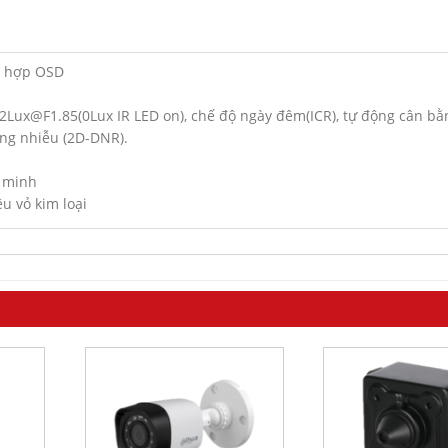
h hợp OSD
.02Lux@F1.85(0Lux IR LED on), chế độ ngày đêm(ICR), tự động cân bằ
ống nhiễu (2D-DNR).
g minh
u vỏ kim loại