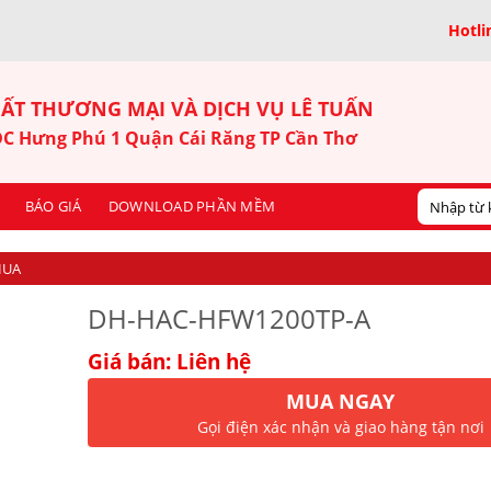
Hotli
ẤT THƯƠNG MẠI VÀ DỊCH VỤ LÊ TUẤN
KDC Hưng Phú 1 Quận Cái Răng TP Cần Thơ
BÁO GIÁ
DOWNLOAD PHẦN MỀM
HUA
DH-HAC-HFW1200TP-A
Giá bán: Liên hệ
MUA NGAY
Gọi điện xác nhận và giao hàng tận nơi