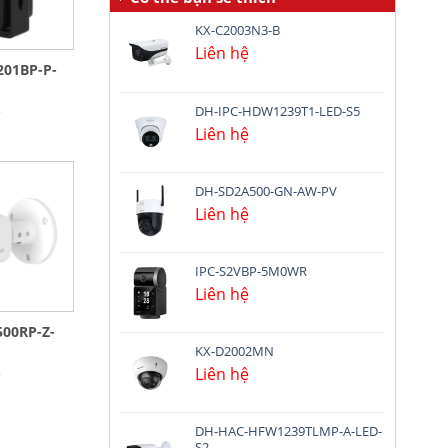
KX-C2003N3-B
Liên hệ
01BP-P-
ệ
DH-IPC-HDW1239T1-LED-S5
Liên hệ
DH-SD2A500-GN-AW-PV
Liên hệ
IPC-S2VBP-5M0WR
Liên hệ
00RP-Z-
KX-D2002MN
ệ
Liên hệ
DH-HAC-HFW1239TLMP-A-LED-
S2