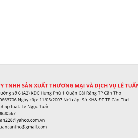
Y TNHH SẢN XUẤT THƯƠNG MẠI VÀ DỊCH VỤ LÊ TUẤ
đường số 6 (A2) KDC Hưng Phú 1 Quận Cái Răng TP Cần Thơ
0663706 Ngày cấp: 11/05/2007 Nơi cấp: Sở KH& ĐT TP.Cần Thơ
pháp luât: Lê Ngọc Tuấn
3830567
tuan228@yahoo.com.vn
tuancantho@gmail.com