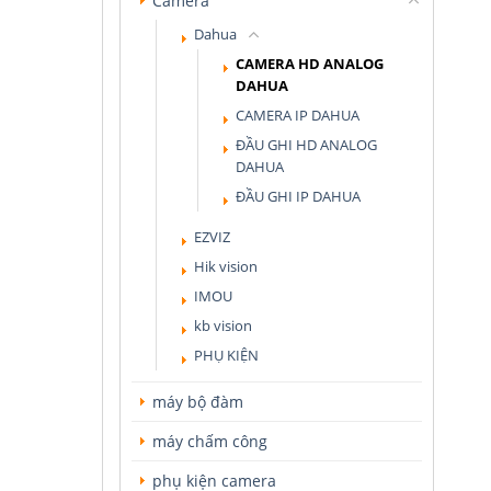
Camera
Dahua
CAMERA HD ANALOG
DAHUA
CAMERA IP DAHUA
ĐẦU GHI HD ANALOG
DAHUA
ĐẦU GHI IP DAHUA
EZVIZ
Hik vision
IMOU
kb vision
PHỤ KIỆN
máy bộ đàm
máy chấm công
phụ kiện camera