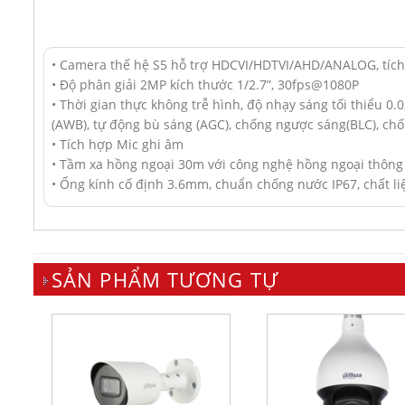
• Camera thế hệ S5 hỗ trợ HDCVI/HDTVI/AHD/ANALOG, tíc
• Độ phân giải 2MP kích thước 1/2.7”, 30fps@1080P
• Thời gian thực không trễ hình, độ nhạy sáng tối thiểu 0
(AWB), tự động bù sáng (AGC), chống ngược sáng(BLC), ch
• Tích hợp Mic ghi âm
• Tầm xa hồng ngoại 30m với công nghệ hồng ngoại thôn
• Ống kính cố định 3.6mm, chuẩn chống nước IP67, chất liệ
SẢN PHẨM TƯƠNG TỰ