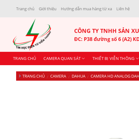
Skip
Trang chủ
Giới thiệu
Hướng dẫn mua hàng từ xa
Liên hệ
to
content
CÔNG TY TNHH SẢN XU
ĐC: P38 đường số 6 (A2) 
TRANG CHỦ
CAMERA QUAN SÁT
THIẾT BỊ VIỄN THÔNG
TRANG CHỦ
CAMERA
DAHUA
CAMERA HD ANALOG DA
/
/
/