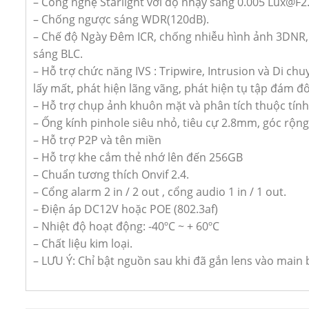
– Công nghệ Starlight với độ nhạy sáng 0.005 Lux@F2
– Chống ngược sáng WDR(120dB).
– Chế độ Ngày Đêm ICR, chống nhiễu hình ảnh 3DNR
sáng BLC.
– Hỗ trợ chức năng IVS : Tripwire, Intrusion và Di chu
lấy mất, phát hiện lãng vãng, phát hiện tụ tập đám đ
– Hỗ trợ chụp ảnh khuôn mặt và phân tích thuộc tín
– Ống kính pinhole siêu nhỏ, tiêu cự 2.8mm, góc rộng
– Hỗ trợ P2P và tên miền
– Hỗ trợ khe cắm thẻ nhớ lên đến 256GB
– Chuẩn tương thích Onvif 2.4.
– Cổng alarm 2 in / 2 out , cổng audio 1 in / 1 out.
– Điện áp DC12V hoặc POE (802.3af)
– Nhiệt độ hoạt động: -40ºC ~ + 60ºC
– Chất liệu kim loại.
– LƯU Ý: Chỉ bật nguồn sau khi đã gắn lens vào main 