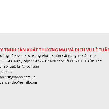
Y TNHH SẢN XUẤT THƯƠNG MẠI VÀ DỊCH VỤ LÊ TUẤ
đường số 6 (A2) KDC Hưng Phú 1 Quận Cái Răng TP Cần Thơ
0663706 Ngày cấp: 11/05/2007 Nơi cấp: Sở KH& ĐT TP.Cần Thơ
pháp luât: Lê Ngọc Tuấn
3830567
tuan228@yahoo.com.vn
tuancantho@gmail.com