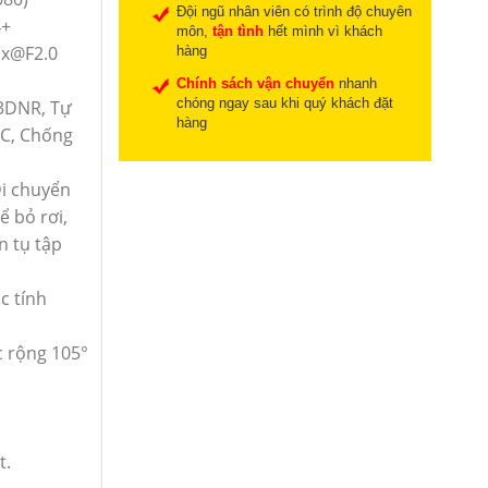
Đội ngũ nhân viên có trình độ chuyên
4+
môn,
tận tình
hết mình vì khách
ux@F2.0
hàng
Chính sách vận chuyển
nhanh
chóng ngay sau khi quý khách đặt
 3DNR, Tự
hàng
GC, Chống
Di chuyển
ể bỏ rơi,
n tụ tập
c tính
c rộng 105°
t.