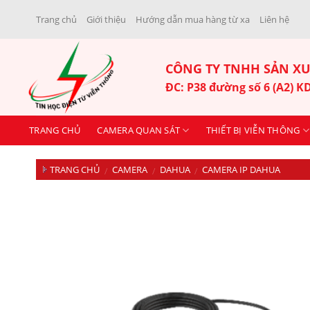
Skip
Trang chủ
Giới thiệu
Hướng dẫn mua hàng từ xa
Liên hệ
to
content
CÔNG TY TNHH SẢN XU
ĐC: P38 đường số 6 (A2) 
TRANG CHỦ
CAMERA QUAN SÁT
THIẾT BỊ VIỄN THÔNG
TRANG CHỦ
CAMERA
DAHUA
CAMERA IP DAHUA
/
/
/