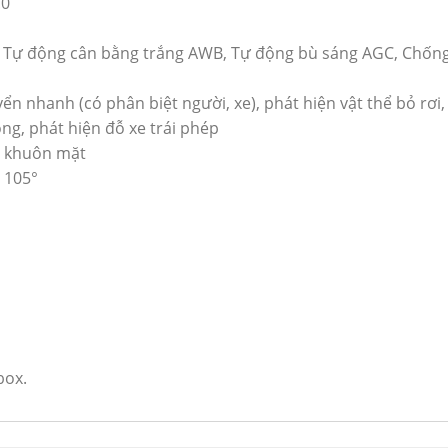
.0
, Tự động cân bằng trắng AWB, Tự động bù sáng AGC, Chốn
yển nhanh (có phân biệt người, xe), phát hiện vật thể bỏ rơi, 
ông, phát hiện đỗ xe trái phép
h khuôn mặt
 105°
box.