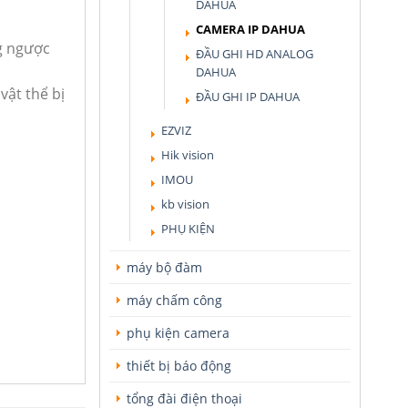
DAHUA
CAMERA IP DAHUA
g ngược
ĐẦU GHI HD ANALOG
DAHUA
vật thể bị
ĐẦU GHI IP DAHUA
EZVIZ
Hik vision
IMOU
kb vision
PHỤ KIỆN
máy bộ đàm
máy chấm công
phụ kiện camera
thiết bị báo động
tổng đài điện thoại