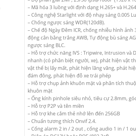
– Mã hóa 3 luồng với định dạng H.265+ và H.26
– Công nghệ Starlight với độ nhạy sáng 0.005 L
– Chống ngược sáng WDR(120dB).
– Chế độ Ngày Đêm ICR, chống nhiễu hình ảnh
động cân bằng trắng AWB, Tự động bù sáng A
ngược sáng BLC.
– Hỗ trợ chức năng IVS : Tripwire, Intrusion và 
nhanh (có phân biệt người, xe), phát hiện vật th
vật thể bị lấy mất, phát hiện lãng vãng, phát hiệ
đám đông, phát hiện đỗ xe trái phép
– Hỗ trợ chụp ảnh khuôn mặt và phân tích thuộ
khuôn mặt
– Ống kính pinhole siêu nhỏ, tiêu cự 2.8mm, gó
– Hỗ trợ P2P và tên miền
– Hỗ trợ khe cắm thẻ nhớ lên đến 256GB
– Chuẩn tương thích Onvif 2.4.
– Cổng alarm 2 in / 2 out , cổng audio 1 in / 1 ou