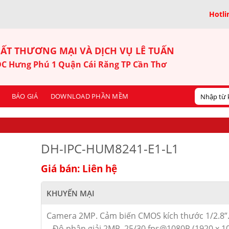
Hotli
ẤT THƯƠNG MẠI VÀ DỊCH VỤ LÊ TUẤN
KDC Hưng Phú 1 Quận Cái Răng TP Cần Thơ
BÁO GIÁ
DOWNLOAD PHẦN MỀM
DH-IPC-HUM8241-E1-L1
Giá bán: Liên hệ
KHUYẾN MẠI
Camera 2MP. Cảm biến CMOS kích thước 1/2.8”
– Độ phân giải 2MP, 25/30 fps@1080P (1920 x 1