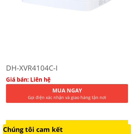
DH-XVR4104C-I
Giá bán: Liên hệ
MUA NGAY
Gọi điện xác nhận và giao hàng tận nơi
Chúng tôi cam kết