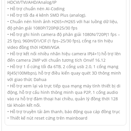
HDCVI/TVI/AHD/Analog/IP
• Hỗ trợ chuẩn nén AI-Coding
• Hỗ trợ tối đa 4 kênh SMD Plus (analog).
• Chuẩn nén hình ảnh H265+/H265 với hai luồng dữ liệu,
độ phân giải 1080P/720P@25/30 fps
• Hỗ trợ ghi hình camera độ phân giải 1080N/720P(1 fps –
25 fps), 960H/D1/CIF (1 fps–25/30 fps), cổng ra tín hiệu
video đồng thời HDMI/VGA
• Hỗ trợ kết nối nhiều nhãn hiệu camera IP(4+1) hỗ trợ lên
đến camera 2MP với chuẩn tương tích Onvif 16.12
• Hỗ trợ 1 ổ cứng tối đa 6TB, 2 cổng usb 2.0, 1 cổng mạng
RJ45(100Mbps), hỗ trợ điều kiển quay quét 3D thông minh
với giao thức Dahua
• Hỗ trợ xem lại và trực tiếp qua mạng máy tính thiết bị di
động, hỗ trợ cấu hình thông minh qua P2P, 1 cổng audio
vào ra hỗ trợ đàm thoại hai chiều, quản lý đồng thời 128
tài khoản kết nối.
• Hỗ trợ truyền tải âm thanh, báo động qua cáp đồng trục
• Thiết kế nút reset cứng trên mainboard