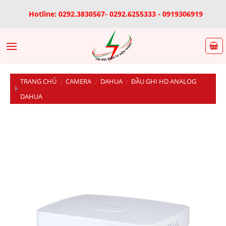
Skip
Hotline: 0292.3830567- 0292.6255333 - 0919306919
to
content
TRANG CHỦ
CAMERA
DAHUA
ĐẦU GHI HD ANALOG
/
/
/
DAHUA