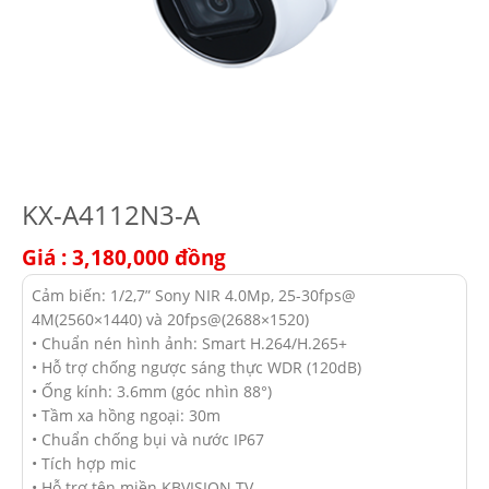
KX-A4112N3-A
Giá : 3,180,000
đồng
Cảm biến: 1/2,7” Sony NIR 4.0Mp, 25-30fps@
4M(2560×1440) và 20fps@(2688×1520)
• Chuẩn nén hình ảnh: Smart H.264/H.265+
• Hỗ trợ chống ngược sáng thực WDR (120dB)
• Ống kính: 3.6mm (góc nhìn 88°)
• Tầm xa hồng ngoại: 30m
• Chuẩn chống bụi và nước IP67
• Tích hợp mic
• Hỗ trợ tên miền KBVISION.TV