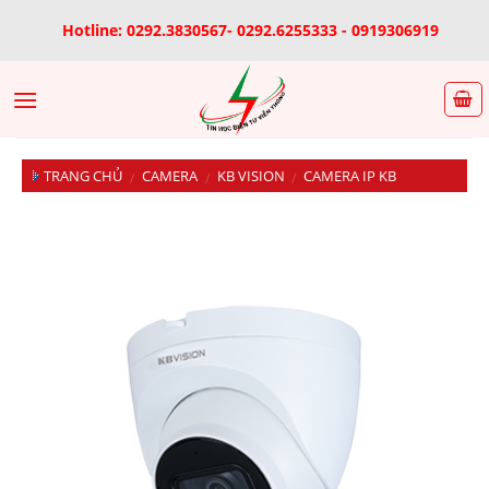
Skip
Hotline: 0292.3830567- 0292.6255333 - 0919306919
to
content
TRANG CHỦ
CAMERA
KB VISION
CAMERA IP KB
/
/
/