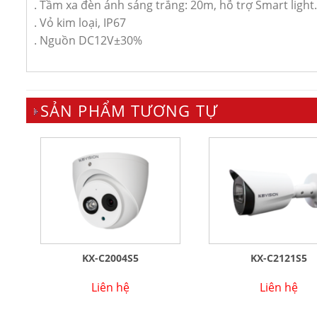
. Tầm xa đèn ánh sáng trắng: 20m, hỗ trợ Smart light.
. Vỏ kim loại, IP67
. Nguồn DC12V±30%
SẢN PHẨM TƯƠNG TỰ
KX-C2004S5
KX-C2121S5
Liên hệ
Liên hệ