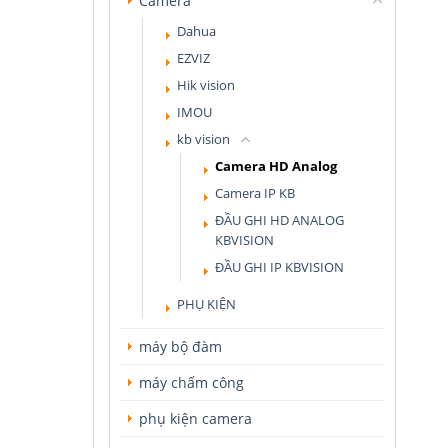
Camera
Dahua
EZVIZ
Hik vision
IMOU
kb vision
Camera HD Analog
Camera IP KB
ĐẦU GHI HD ANALOG
KBVISION
ĐẦU GHI IP KBVISION
PHỤ KIỆN
máy bộ đàm
máy chấm công
phụ kiện camera