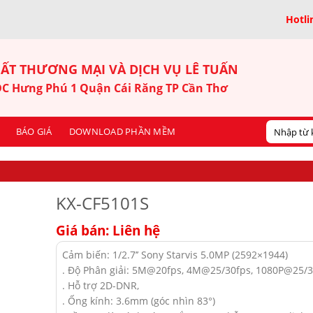
Hotli
ẤT THƯƠNG MẠI VÀ DỊCH VỤ LÊ TUẤN
KDC Hưng Phú 1 Quận Cái Răng TP Cần Thơ
BÁO GIÁ
DOWNLOAD PHẦN MỀM
KX-CF5101S
Giá bán: Liên hệ
Cảm biến: 1/2.7’’ Sony Starvis 5.0MP (2592×1944)
. Độ Phân giải: 5M@20fps, 4M@25/30fps, 1080P@25/3
. Hỗ trợ 2D-DNR,
. Ống kính: 3.6mm (góc nhìn 83°)