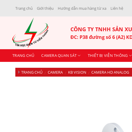
Skip
Trang chủ
Giới thiệu
Hướng dẫn mua hàng từ xa
Liên hệ
to
content
CÔNG TY TNHH SẢN XU
ĐC: P38 đường số 6 (A2) 
TRANG CHỦ
CAMERA QUAN SÁT
THIẾT BỊ VIỄN THÔNG
TRANG CHỦ
CAMERA
KB VISION
CAMERA HD ANALOG
/
/
/