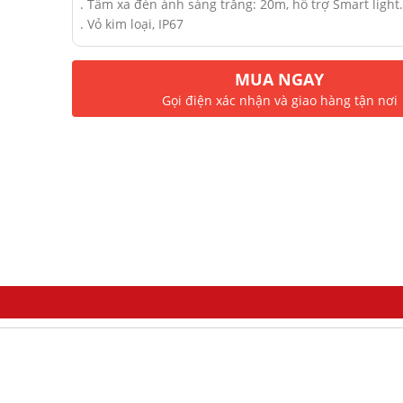
. Tầm xa đèn ánh sáng trắng: 20m, hỗ trợ Smart light
. Vỏ kim loại, IP67
MUA NGAY
Gọi điện xác nhận và giao hàng tận nơi