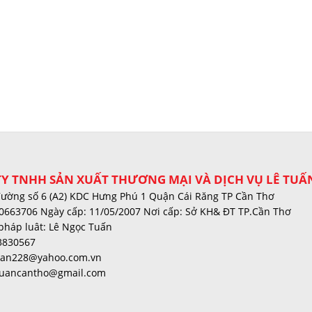
Y TNHH SẢN XUẤT THƯƠNG MẠI VÀ DỊCH VỤ LÊ TUẤ
đường số 6 (A2) KDC Hưng Phú 1 Quận Cái Răng TP Cần Thơ
0663706 Ngày cấp: 11/05/2007 Nơi cấp: Sở KH& ĐT TP.Cần Thơ
pháp luât: Lê Ngọc Tuấn
3830567
tuan228@yahoo.com.vn
tuancantho@gmail.com