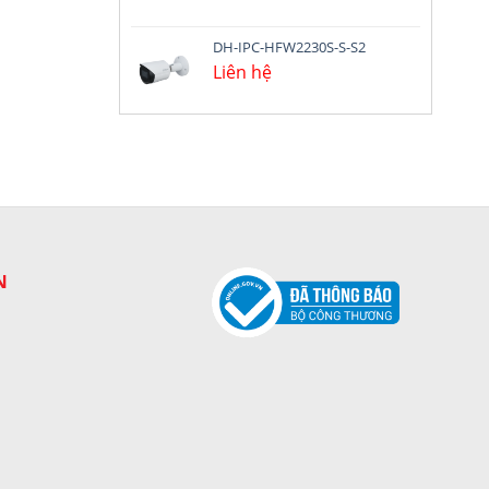
DH-IPC-HFW2230S-S-S2
Liên hệ
N