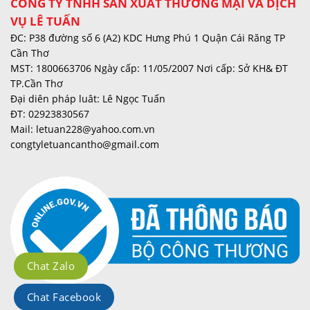
CÔNG TY TNHH SẢN XUẤT THƯƠNG MẠI VÀ DỊCH
VỤ LÊ TUẤN
ĐC: P38 đường số 6 (A2) KDC Hưng Phú 1 Quận Cái Răng TP
Cần Thơ
MST: 1800663706 Ngày cấp: 11/05/2007 Nơi cấp: Sở KH& ĐT
TP.Cần Thơ
Đại diên pháp luât: Lê Ngọc Tuấn
ĐT: 02923830567
Mail: letuan228@yahoo.com.vn
congtyletuancantho@gmail.com
Chat Zalo
Chat Facebook