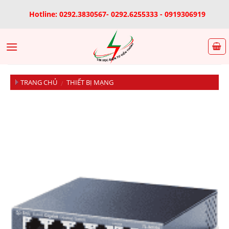
Skip
Hotline: 0292.3830567- 0292.6255333 - 0919306919
to
content
TRANG CHỦ
THIẾT BỊ MẠNG
/