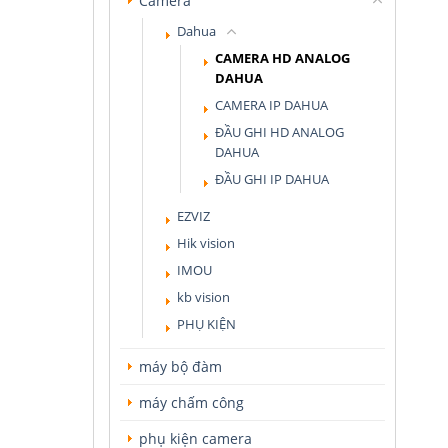
Camera
Dahua
CAMERA HD ANALOG
DAHUA
CAMERA IP DAHUA
ĐẦU GHI HD ANALOG
DAHUA
ĐẦU GHI IP DAHUA
EZVIZ
Hik vision
IMOU
kb vision
PHỤ KIỆN
máy bộ đàm
máy chấm công
phụ kiện camera