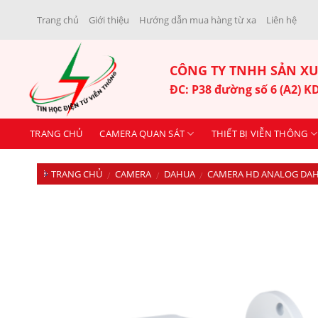
Skip
Trang chủ
Giới thiệu
Hướng dẫn mua hàng từ xa
Liên hệ
to
content
CÔNG TY TNHH SẢN XU
ĐC: P38 đường số 6 (A2) 
TRANG CHỦ
CAMERA QUAN SÁT
THIẾT BỊ VIỄN THÔNG
TRANG CHỦ
CAMERA
DAHUA
CAMERA HD ANALOG DA
/
/
/