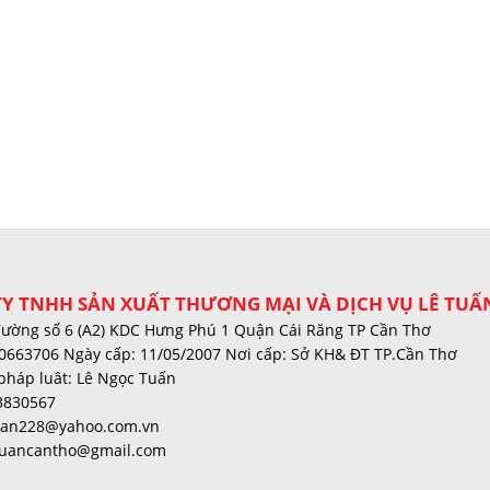
Y TNHH SẢN XUẤT THƯƠNG MẠI VÀ DỊCH VỤ LÊ TUẤ
đường số 6 (A2) KDC Hưng Phú 1 Quận Cái Răng TP Cần Thơ
0663706 Ngày cấp: 11/05/2007 Nơi cấp: Sở KH& ĐT TP.Cần Thơ
pháp luât: Lê Ngọc Tuấn
3830567
tuan228@yahoo.com.vn
tuancantho@gmail.com