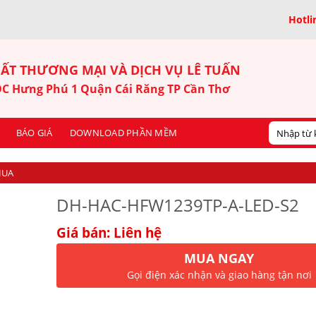
Hotli
ẤT THƯƠNG MẠI VÀ DỊCH VỤ LÊ TUẤN
KDC Hưng Phú 1 Quận Cái Răng TP Cần Thơ
BÁO GIÁ
DOWNLOAD PHẦN MỀM
HUA
DH-HAC-HFW1239TP-A-LED-S2
Giá bán: Liên hệ
MUA NGAY
Gọi điện xác nhận và giao hàng tận nơi