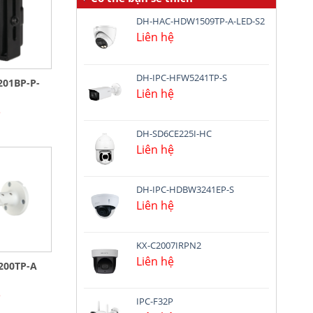
DH-HAC-HDW1509TP-A-LED-S2
Liên hệ
DH-IPC-HFW5241TP-S
01BP-P-
Liên hệ
ệ
DH-SD6CE225I-HC
Liên hệ
DH-IPC-HDBW3241EP-S
Liên hệ
KX-C2007IRPN2
Liên hệ
200TP-A
ệ
IPC-F32P