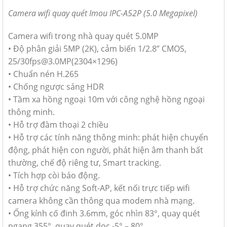
Camera wifi quay quét Imou IPC-A52P (5.0 Megapixel)
Camera wifi trong nhà quay quét 5.0MP
• Độ phân giải 5MP (2K), cảm biến 1/2.8” CMOS,
25/30fps@3.0MP(2304×1296)
• Chuẩn nén H.265
• Chống ngược sáng HDR
• Tầm xa hồng ngoại 10m với công nghệ hồng ngoại
thông minh.
• Hỗ trợ đàm thoại 2 chiều
• Hỗ trợ các tính năng thông minh: phát hiện chuyển
động, phát hiện con người, phát hiện âm thanh bất
thường, chế độ riêng tư, Smart tracking.
• Tích hợp còi báo động.
• Hỗ trợ chức năng Soft-AP, kết nối trực tiếp wifi
camera không cần thông qua modem nhà mạng.
• Ống kính cố đinh 3.6mm, góc nhìn 83°, quay quét
ngang 355°, quay quét dọc -5° – 80°.