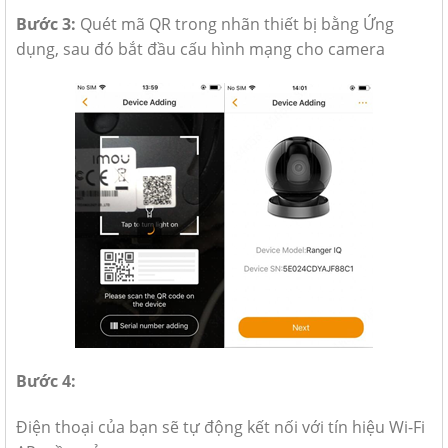
Bước 3:
Quét mã QR trong nhãn thiết bị bằng Ứng
dụng, sau đó bắt đầu cấu hình mạng cho camera
Bước 4:
Điện thoại của bạn sẽ tự động kết nối với tín hiệu Wi-Fi