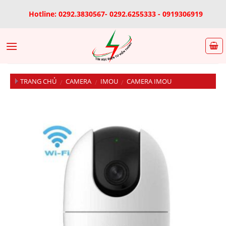
Skip
Hotline: 0292.3830567- 0292.6255333 - 0919306919
to
content
TRANG CHỦ
CAMERA
IMOU
CAMERA IMOU
/
/
/