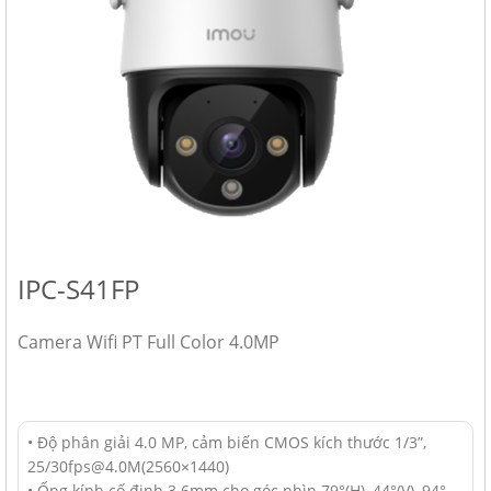
IPC-S41FP
Camera Wifi PT Full Color 4.0MP
• Độ phân giải 4.0 MP, cảm biến CMOS kích thước 1/3”,
25/30fps@4.0M(2560×1440)
• Ống kính cố định 3.6mm cho góc nhìn 79°(H), 44°(V), 94°