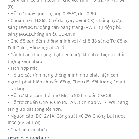
(D)
• Hỗ trợ quay quét: ngang 0-355°, dọc 0-90°
• Chuẩn nén H.265, Chế độ ngày đêm(ICR), chống ngược
sáng DWDR, tự động cân bằng trắng (AWB), tự động bù
sáng (AGC),Chống nhiễu 3D-DNR.
• Chế độ ban đêm thông minh với 4 chế độ sáng: Tự động,
Full Color, Hồng ngoại và tắt.
• Cảnh báo chủ động: bật đèn chớp khi phát hiện có đối
tượng xâm nhập.
• Tích hợp mic
• Hỗ trợ các tính năng thông minh như phát hiện con
người, phát hiện chuyển động, Theo dõi đối tượng Smart
Tracking.
• Hỗ trợ khe cắm thẻ nhớ Micro SD lên đến 256GB
• Hỗ trợ chuẩn ONVIF, Cloud, LAN, tích hợp Wi-Fi với 2 ăng-
ten giúp bắt sóng tốt hơn.
• Nguồn cấp: DC12V1A, Công suất <6.2W Chống bụi nước
IP66 (ngoài trời)
• Chất liệu vỏ nhựa
Download Brochure