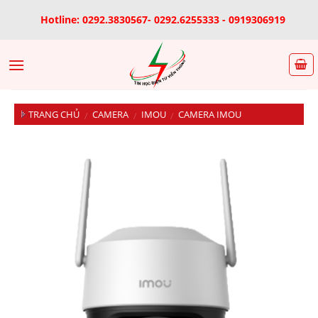
Skip
Hotline: 0292.3830567- 0292.6255333 - 0919306919
to
content
TRANG CHỦ
CAMERA
IMOU
CAMERA IMOU
/
/
/