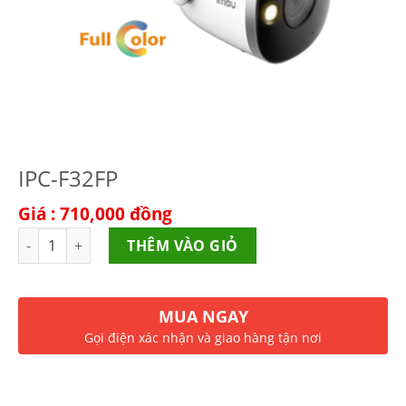
IPC-F32FP
Giá : 710,000
đồng
Số lượng
THÊM VÀO GIỎ
MUA NGAY
Gọi điện xác nhận và giao hàng tận nơi