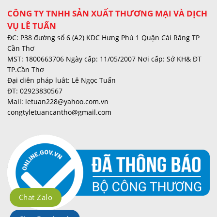
CÔNG TY TNHH SẢN XUẤT THƯƠNG MẠI VÀ DỊCH
VỤ LÊ TUẤN
ĐC: P38 đường số 6 (A2) KDC Hưng Phú 1 Quận Cái Răng TP
Cần Thơ
MST: 1800663706 Ngày cấp: 11/05/2007 Nơi cấp: Sở KH& ĐT
TP.Cần Thơ
Đại diên pháp luât: Lê Ngọc Tuấn
ĐT: 02923830567
Mail: letuan228@yahoo.com.vn
congtyletuancantho@gmail.com
Chat Zalo