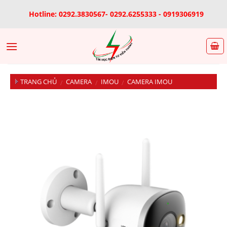
Skip
Hotline: 0292.3830567- 0292.6255333 - 0919306919
to
content
TRANG CHỦ
CAMERA
IMOU
CAMERA IMOU
/
/
/